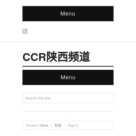
Menu
CCR陕西频道
Menu
Browse:
Home
/
社会
/
Page 2