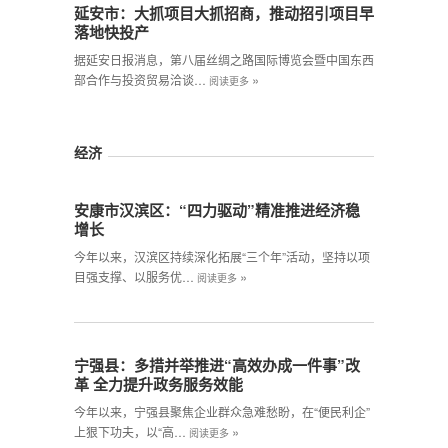
延安市：大抓项目大抓招商，推动招引项目早
落地快投产
据延安日报消息，第八届丝绸之路国际博览会暨中国东西
»
部合作与投资贸易洽谈…
阅读更多
经济
安康市汉滨区：“四力驱动”精准推进经济稳
增长
今年以来，汉滨区持续深化拓展“三个年”活动，坚持以项
»
目强支撑、以服务优…
阅读更多
宁强县：多措并举推进“高效办成一件事”改
革 全力提升政务服务效能
今年以来，宁强县聚焦企业群众急难愁盼，在“便民利企”
»
上狠下功夫，以“高…
阅读更多