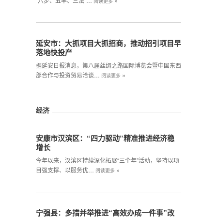
»
“六步、五率、三法”…
阅读更多
延安市：大抓项目大抓招商，推动招引项目早
落地快投产
据延安日报消息，第八届丝绸之路国际博览会暨中国东西
»
部合作与投资贸易洽谈…
阅读更多
经济
安康市汉滨区：“四力驱动”精准推进经济稳
增长
今年以来，汉滨区持续深化拓展“三个年”活动，坚持以项
»
目强支撑、以服务优…
阅读更多
宁强县：多措并举推进“高效办成一件事”改