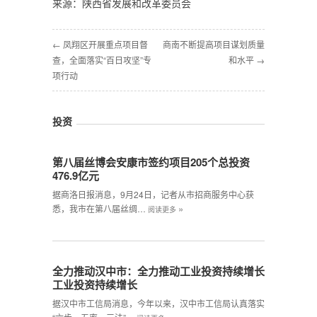
来源：陕西省发展和改革委员会
← 凤翔区开展重点项目督
商南不断提高项目谋划质量
查，全面落实“百日攻坚”专
和水平 →
项行动
投资
第八届丝博会安康市签约项目205个总投资
476.9亿元
据商洛日报消息，9月24日，记者从市招商服务中心获
»
悉，我市在第八届丝绸…
阅读更多
全力推动汉中市：全力推动工业投资持续增长
工业投资持续增长
据汉中市工信局消息，今年以来，汉中市工信局认真落实