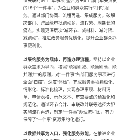
位关联的84个“单事项”整合为由6个部门牵头负责
的15个“一件事”，为企业和群众实行“打包”服
务。通过部门协同、流程再造、集成服务，破解
跨部门、跨层级审批跑动多、流程繁、周期长的
痛点，实现更深层次“减环节、减材料、减时限、
减跑动”，推进政务服务优质化，提升企业群众办
事便利化。
以集约服务为载体，再造办理流程。
坚持以企业
群众需求为导向，按照“能减则减、能简则简、能
并则并”的原则，对“一件事”各部门服务事项进行
全面“扫描”、深度“体检”，完成服务事项颗粒化、
情形化、标准化梳理，实现办理事项、材料清
单、申请表格、示范文本、审查要点的精准化和
规范化。通过环节合并、串联改并联等途径大胆
实施流程再造，制定“一件事”办理流程图，有力
保障了“一件事”资源集约化运行。
以数据共享为入口，强化服务效能。
在推进企业