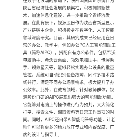
在数字化浪潮的推动下，陕西国资国企系统作为
陕西省经济社会发展的顶梁柱，积极拥抱新技
术，加速信息化建设，进一步推动全省经济发
展。在此背景下，视源股份作为陕西省新型显示
产业链链主企业，积极投身在数字化、人工智能
领域深度研究。目前，其研究成果已经应用在日
常的办公、教学中，例如办公PC人工智能辅助工
具（简称AIPC），搭配自有办公软件，包括希沃
电脑助手、希沃云桌面、领效电脑助手、传屏助
手、领效星云等，能够轻松实现办公设备的批量
管控，系统可自动识别设备故障，同时多技术路
线并行，满足不同办公场景需求，极大提升了办
公效率。此外，在教育领域，针对教师群体，视
源股份自研的AIPC展现出强大的智能辅助功能。
它能够对电脑上的操作进行行为预判，大大简化
打字、搜索文件、调取资料等日常工作事项的时
间。同时，AIPC还自带AI智能问答等功能，让老
师们可以将更多的精力放在专业和内容深度、广
度的设计与指导上。