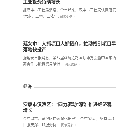
工业投资持续增长
据汉中市工信局消息，今年以来，汉中市工信局认真落实
»
“六步、五率、三法”…
阅读更多
延安市：大抓项目大抓招商，推动招引项目早
落地快投产
据延安日报消息，第八届丝绸之路国际博览会暨中国东西
»
部合作与投资贸易洽谈…
阅读更多
经济
安康市汉滨区：“四力驱动”精准推进经济稳
增长
今年以来，汉滨区持续深化拓展“三个年”活动，坚持以项
»
目强支撑、以服务优…
阅读更多