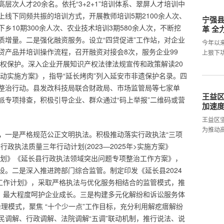
次人才20余名。依托“3+2+1”培训体系、翠屏人才培训中
线下同频共振的培训方式，开展教师培训5期2100余人次、
宁强县
下乡10期300余人次、农业技术培训3期580余人次，不断挖
革 全
质增量。二是强化融资服务。设立“四贷促进”工作站，对企业
今年以
贷产品并培训操作流程，召开融资对接会8次，服务企业99
上狠下
识产权保护。深入企业开展知识产权法律法规宣传和政策解读20
行动实施方案》，指导“延长烤肉”列入延安市非遗保护名录。四
整治行动。县发改科技局联合财政局、市场监管局等七家单
王益
派专项排查，积极引导企业、群众通过“码上举报”二维码或营
加速
王益区
为推动
。
一是严格规范公正文明执法。积极推动落实行政执法“三项
政执法质量三年行动计划(2023—2025年>实施方案》
作计划》《延长县行政执法领域突出问题专项整治工作方案》，
设。二是深入推进跨部门综合监管。制定印发《延长县2024
查工作计划》，采取严格执法与优化服务相结合的监管模式，推
措，最大程度呵护企业成长。三是构建多元化解纷和诉讼服务体
治理模式，聚焦 “十个少一点”工作目标，充分利用解疙瘩解纷
民调解、行政调解、法院调解“五调”联动机制，推行说法、说