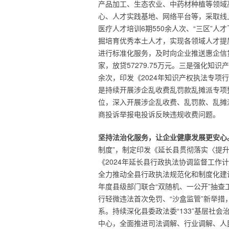
产品加工、生态农业、中药材种植等领域高层
心、人才实践基地、网络平台等，采取线上
医疗人才培训6期550余人次、“三区”人才
掘培育优秀本土人才，实现各领域人才提
进行标准化服务，及时向企业推送惠企信
家，放贷57279.75万元。三是强化知
余次，印发《2024年知识产权执法专项
是持续开展涉企乱收费乱罚款乱摊派专项
位，深入开展涉企乱收费、乱罚款、乱摊
商投诉举报电投诉反映违规收费问题。
坚持法治化服务，让企业健康发展更安心
制度”，制定印发《延长县贯彻落实〈提升行
《2024年延长县行政执法协调监督工
全力推动全县行政执法规范化和制度化建
年度县级部门联合“双随机、一公开”抽
行轻微违法首次免罚、“沙盒监管”新举
系。持续深化县委政法委“133”基层社会
中心，全面推进司法调解、行业调解、人