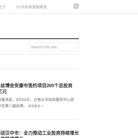
辽宁
CCR各省发稿渠道
丝博会安康市签约项目205个总投资
9亿元
日报消息，9月24日，记者从市招商服务中心获
»
市在第八届丝绸…
阅读更多
推动汉中市：全力推动工业投资持续增长