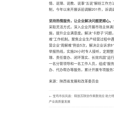
情、说理、说教、说事“五说”解纷工作
制，今年以来开展诉前调解201件，诉调调
坚持热情服务，让企业解决问题更顺心。
采取灵活方式，深入企业开展市场主体满
施，提升企业满意度。解决“卡脖子”问题
难”工作机制。聚焦企业生产经营过程中
营企业“周解难”例会5次，解决企业诉求
举报热线，实施24小时专人接听，定期
理、责任督办、闭环落实、长效巩固”运
一名分管领导和一名工作人员，组成“服
办、代办帮办等服务，累计开展专项服务
来源：陕西省发展和改革委员会
← 宝鸡市扶风县：释放苏陕协作乘数效应 助力
产业高质量发展