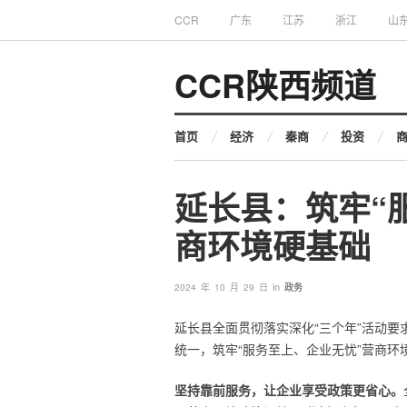
CCR
广东
江苏
浙江
山
CCR陕西频道
首页
经济
秦商
投资
延长县：筑牢“
商环境硬基础
in
2024 年 10 月 29 日
政务
延长县全面贯彻落实深化“三个年”活动
统一，筑牢“服务至上、企业无忧”营商
坚持靠前服务，让企业享受政策更省心。