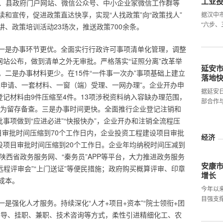
工业
台、县政府门户网站、微信公众号、中小企业家微信工作群等
和宣传，促进政策直达快享，实现“人找政策”向“政策找人”
据汉中
“六步、
、政策培训活动23场次，推送政策700余条。
一是办事环节更优。全面实行行政许可事项清单化管理，调整
网站公布，做到清单之外无审批。严格落实“证照分离”改革举
延安
二是办事材料更少。在15件“一件事一次办”事项基础上建立
落地
表申请、一套材料、一窗（端）受理、一网办理”。企业开办申
据延安
登记材料由9件压缩至4件。13项涉税资料纳入容缺办理范围，
部合作
料改为留存备查。三是办事时间更快。全面推行企业登记注销和
批事项做到“应进必进”“快报快办”，企业开办和注销全流程压
目审批时间压缩到70个工作日内，企业投资工程建设项目审批
经济
设项目审批时间压缩到20个工作日。企业年均纳税时间压减到
陕西省政务服务网、“秦务员”APP等平台，大力推进政务服务
安康市
“远程评审会”“上门送证”等便民措施；政府购买概算评审、印章
增长
成本。
今年以
目强支
一是强化人才服务。持续深化“人才+项目+资本”“院士领衔+团
指导、挂职、兼职、技术咨询等方式，柔性引进精细化工、农