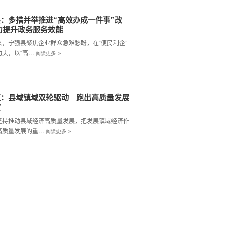
：多措并举推进“高效办成一件事”改
力提升政务服务效能
来，宁强县聚焦企业群众急难愁盼，在“便民利企”
»
功夫，以“高…
阅读更多
区：县域镇域双轮驱动 跑出高质量发展
度
坚持推动县域经济高质量发展，把发展镇域经济作
»
高质量发展的重…
阅读更多