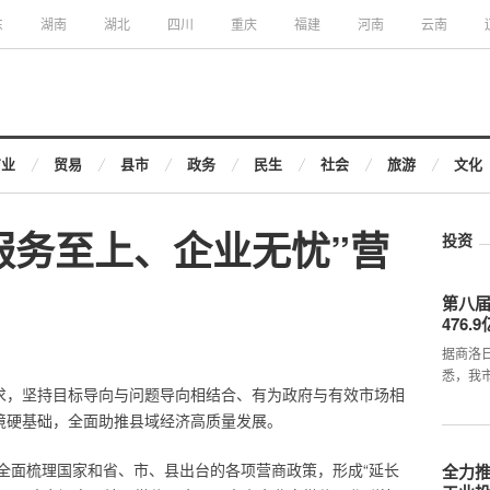
东
湖南
湖北
四川
重庆
福建
河南
云南
商业
贸易
县市
政务
民生
社会
旅游
文化
服务至上、企业无忧”营
投资
第八届
476.
据商洛
悉，我
要求，坚持目标导向与问题导向相结合、有为政府与有效市场相
环境硬基础，全面助推县域经济高质量发展。
全面梳理国家和省、市、县出台的各项营商政策，形成“延长
全力