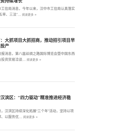
投资持续增长
市工信局消息，今年以来，汉中市工信局认真落实
»
五率、三法”…
阅读更多
市：大抓项目大抓招商，推动招引项目早
快投产
日报消息，第八届丝绸之路国际博览会暨中国东西
»
与投资贸易洽谈…
阅读更多
汉滨区：“四力驱动”精准推进经济稳
来，汉滨区持续深化拓展“三个年”活动，坚持以项
»
撑、以服务优…
阅读更多