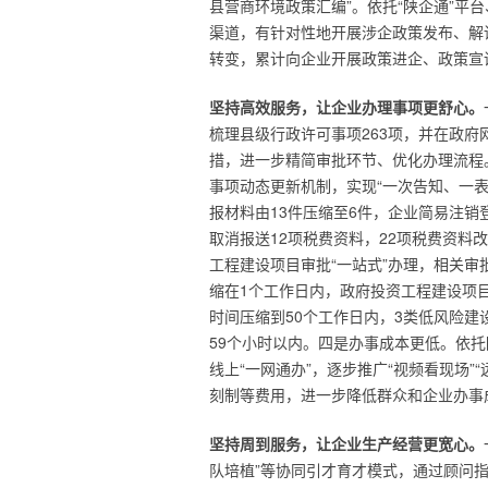
县营商环境政策汇编”。依托“陕企通”平
渠道，有针对性地开展涉企政策发布、解读
转变，累计向企业开展政策进企、政策宣讲
坚持高效服务，让企业办理事项更舒心。
梳理县级行政许可事项263项，并在政府
措，进一步精简审批环节、优化办理流程。
事项动态更新机制，实现“一次告知、一
报材料由13件压缩至6件，企业简易注销
取消报送12项税费资料，22项税费资
工程建设项目审批“一站式”办理，相关审
缩在1个工作日内，政府投资工程建设项
时间压缩到50个工作日内，3类低风险建
59个小时以内。四是办事成本更低。依托
线上“一网通办”，逐步推广“视频看现场”
刻制等费用，进一步降低群众和企业办事
坚持周到服务，让企业生产经营更宽心。
队培植”等协同引才育才模式，通过顾问