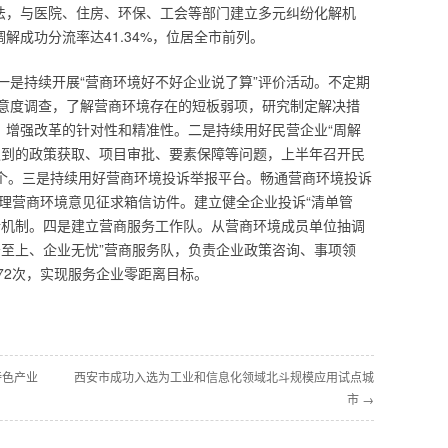
方法，与医院、住房、环保、工会等部门建立多元纠纷化解机
解成功分流率达41.34%，位居全市前列。
一是持续开展“营商环境好不好企业说了算”评价活动。不定期
意度调查，了解营商环境存在的短板弱项，研究制定解决措
，增强改革的针对性和精准性。二是持续用好民营企业“周解
遇到的政策获取、项目审批、要素保障等问题，上半年召开民
8个。三是持续用好营商环境投诉举报平台。畅通营商环境投诉
整理营商环境意见征求箱信访件。建立健全企业投诉“清单管
行机制。四是建立营商服务工作队。从营商环境成员单位抽调
务至上、企业无忧”营商服务队，负责企业政策咨询、事项领
72次，实现服务企业零距离目标。
特色产业
西安市成功入选为工业和信息化领域北斗规模应用试点城
市 →