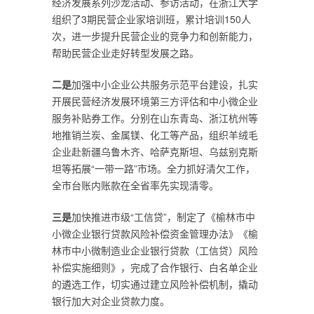
经济发展系列沙龙活动、参访活动，在浙江大学
组织了3期民营企业家培训班，累计培训150人
次，进一步提升民营企业的竞争力和创新能力，‌
帮助民营企业走好转型发展之路。
二是
加强中小企业公共服务示范平台建设，扎实
开展民营经济发展环境第三方评估和中小微企业
服务补贴券工作。分别在山东青岛、浙江杭州等
地推销兰炭、金属镁、化工等产品，组织羊绒毛
企业赴新疆乌鲁木齐、哈萨克斯坦、乌兹别克斯
坦等拓展“一带一路”市场。全力抓好清欠工作，
全市台账内账款在全省率先实现清零。
三是
加快推进市级“工信贷”，制定了《榆林市中
小微企业银行贷款风险补偿资金管理办法》《榆
林市中小微制造业企业银行贷款（工信贷）风险
补偿实施细则》，完成了合作银行、白名单企业
的遴选工作，切实通过建立风险补偿机制，撬动
银行加大对企业贷款力度。