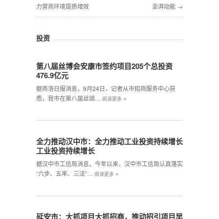
力营商环境提质增效
澎湃动能 →
投资
第八届丝博会安康市签约项目205个总投资
476.9亿元
据商洛日报消息，9月24日，记者从市招商服务中心获
»
悉，我市在第八届丝绸…
阅读更多
全力推动汉中市：全力推动工业投资持续增长
工业投资持续增长
据汉中市工信局消息，今年以来，汉中市工信局认真落实
»
“六步、五率、三法”…
阅读更多
延安市：大抓项目大抓招商，推动招引项目早