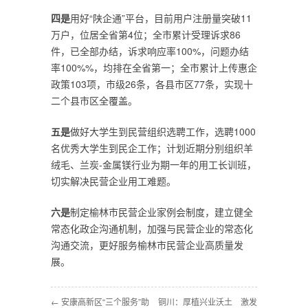
四是
用好“陕企通”平台，目前用户注册量突破11
万户，位居全省第4位；全市累计受理诉求86
件，已全部办结，诉求响应率100%，问题办结
率100%%，均排在全省第一；全市累计上传惠企
政策103项，市级26条，各县市区77条，实现十
二个县市区全覆盖。
五是
做好大学生到民营组织选聘工作，选聘1000
名优秀大学生到民企工作；计划近期分别组织羊
绒毛、兰炭-金属镁行业为期一年的用工长训班，
切实解决民营企业用工难题。
六是
制定榆林市民营企业家例会制度，建立健全
常态化政企沟通机制，加强与民营企业的常态化
沟通交流，更好服务榆林市民营企业高质量发
展。
← 安康高新区“三个服务”助
铜川：厚植兴业沃土 激发