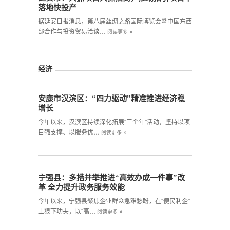
落地快投产
据延安日报消息，第八届丝绸之路国际博览会暨中国东西
»
部合作与投资贸易洽谈…
阅读更多
经济
安康市汉滨区：“四力驱动”精准推进经济稳
增长
今年以来，汉滨区持续深化拓展“三个年”活动，坚持以项
»
目强支撑、以服务优…
阅读更多
宁强县：多措并举推进“高效办成一件事”改
革 全力提升政务服务效能
今年以来，宁强县聚焦企业群众急难愁盼，在“便民利企”
»
上狠下功夫，以“高…
阅读更多