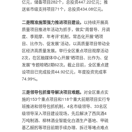
亿元，储备项目282个，总投资447.22亿元；推
送省市级支持项目71个，总投资434.08亿元。
二是精准施策强力推进项目建设。
以持续开展高
质量项目推进年活动为抓手，做实“周督导、月调
度、季观摩、年考评”机制，常态化开展“晒项
目、比作为、促发展”活动，以高质量项目带动全
区经济高质量发展。举行全区重点项目观摩活动
2次，在区融媒体中心开展“晒项目、比作为、促
发展”专题晾晒2期62次。截止目前，全区重点建
设项目已完成投资44.92亿元，年度投资完成率
74.99%。
三是领导包抓督导解决项目难题。
对全区重点实
施的153个重点项目和118个重大前期项目实行专
班推进和领导包抓机制，4名市级领导、33名区
级领导深入项目建设现场，先后解决了西凤酒4
万吨制酒、柳林酒业智能化白酒生产基地、甲硫
基乙醛肟等项目前期手续办理、拆迁等堵点难点